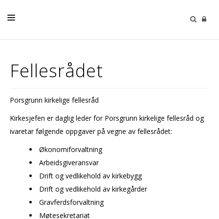
DÅP
Fellesrådet
KONFIRMASJON
BRYLLUP
Porsgrunn kirkelige fellesråd
GRAVFERD
Kirkesjefen er daglig leder for Porsgrunn kirkelige fellesråd og
KALENDER
ivaretar følgende oppgaver på vegne av fellesrådet:
KONTAKT
Økonomiforvaltning
Arbeidsgiveransvar
FELLESRÅDET
Drift og vedlikehold av kirkebygg
Drift og vedlikehold av kirkegårder
Gravferdsforvaltning
Møtesekretariat