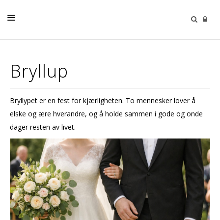
DÅP
Bryllup
KONFIRMASJON
BRYLLUP
Bryllypet er en fest for kjærligheten. To mennesker lover å
GRAVFERD
elske og ære hverandre, og å holde sammen i gode og onde
KALENDER
dager resten av livet.
KONTAKT
FELLESRÅDET